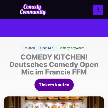
Zum
Inhalt
springen
Deutsch
Open Mic
Comedy Anywhere
COMEDY KITCHEN!
Deutsches Comedy Open
Mic im Francis FFM
Tickets kaufen