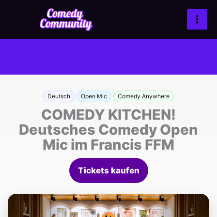
Zum
Inhalt
springen
Deutsch
Open Mic
Comedy Anywhere
COMEDY KITCHEN!
Deutsches Comedy Open
Mic im Francis FFM
Tickets kaufen