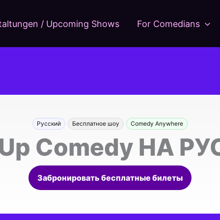
taltungen / Upcoming Shows
For Comedians
Русский
Бесплатное шоу
Comedy Anywhere
-Up Comedy НА Р
Забронировать бесплатные билеты