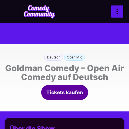
Zum
Inhalt
springen
Deutsch
Open Mic
Goldman Comedy – Open Air
Comedy auf Deutsch
Tickets kaufen
Über die Show