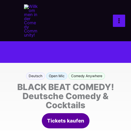
Zum
Inhalt
springen
Deutsch
Open Mic
Comedy Anywhere
BLACK BEAT COMEDY!
Deutsche Comedy &
Cocktails
Tickets kaufen